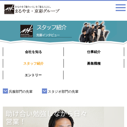
TOP
>
スタッフ紹介
会社を知る
仕事紹介
スタッフ紹介
募集職種
エントリー
呉服部門の先輩
スタジオ部門の先輩
お客様とも距離が近く親身に
なれる！