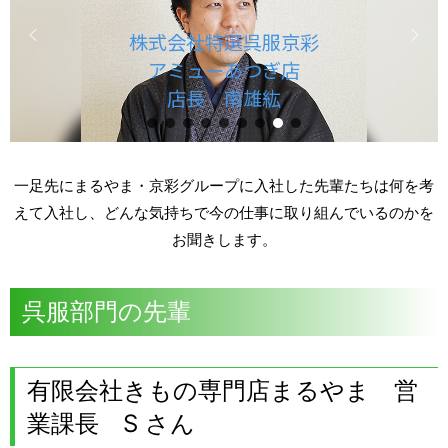
株式会社粋ごころ 南浦和店
店長 Y さん
一足先にまるやま・京彩グループに入社した先輩たちは
何を考
えて入社し、どんな気持ちで今の仕事に取り組んでいるのかを
お聞きします。
呉服部門の先輩
有限会社きもの専門店まるやま 営
業課長 S さん