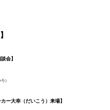
 】
相談会】
つろ）
ーカー大幸（だいこう）来場】